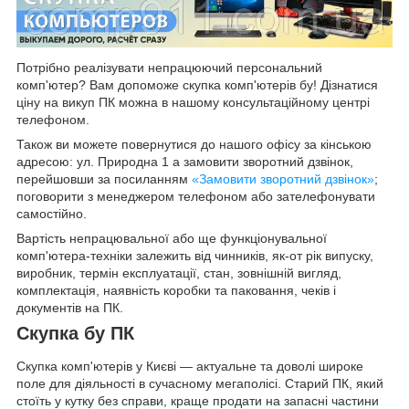
Потрібно реалізувати непрацюючий персональний
комп'ютер? Вам допоможе скупка комп'ютерів бу! Дізнатися
ціну на викуп ПК можна в нашому консультаційному центрі
телефоном.
Також ви можете повернутися до нашого офісу за кінською
адресою: ул. Природна 1 а замовити зворотний дзвінок,
перейшовши за посиланням
«Замовити зворотний дзвінок»
;
поговорити з менеджером телефоном або зателефонувати
самостійно.
Вартість непрацювальної або ще функціонувальної
комп'ютера-техніки залежить від чинників, як-от рік випуску,
виробник, термін експлуатації, стан, зовнішній вигляд,
комплектація, наявність коробки та паковання, чеків і
документів на ПК.
Скупка бу ПК
Скупка комп'ютерів у Києві — актуальне та доволі широке
поле для діяльності в сучасному мегаполісі. Старий ПК, який
стоїть у кутку без справи, краще продати на запасні частини