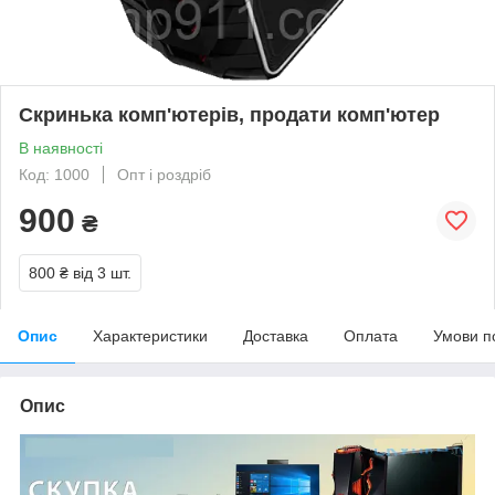
Скринька комп'ютерів, продати комп'ютер
В наявності
Код: 1000
Опт і роздріб
900
₴
800 ₴
від 3 шт.
Опис
Характеристики
Доставка
Оплата
Умови п
Опис