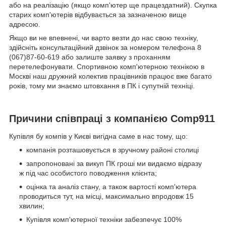
або на реалізацію (якщо комп'ютер ще працездатний). Скупка
старих комп'ютерів відбувається за зазначеною вище
адресою.
Якщо ви не впевнені, чи варто везти до нас свою техніку,
здійсніть консультаційний дзвінок за номером телефона 8
(067)87-60-619 або залиште заявку з проханням
перетелефонувати. Спортивною комп'ютерною технікою в
Москві наш дружний колектив працівників працює вже багато
років, тому ми знаємо штовхання в ПК і супутній техніці.
Причини співпраці з компанією Comp911
Купівля бу компів у Києві вигідна саме в нас тому, що:
компанія розташовується в зручному районі столиці
запропоновані за викуп ПК гроші ми видаємо відразу
ж під час особистого поводження клієнта;
оцінка та аналіз стану, а також вартості комп'ютера
проводиться тут, на місці, максимально впродовж 15
хвилин;
Купівля комп'ютерної техніки забезпечує 100%