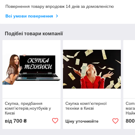
Повернення товару впродовж 14 днів за домовленістю
Всі умови повернення
Подібні товари компанії
Скупка, придбання
Скупка комп'ютерної
Comp
комп'ютерів,ноутбуків у
техніки в Києві
мага
Києві
Найк
блок
700
800
від
₴
Ціну уточнюйте
ігор