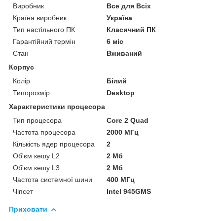
Виробник
Все для Всіх
Країна виробник
Україна
Тип настільного ПК
Класичний ПК
Гарантійний термін
6 міс
Стан
Вживаний
Корпус
Колір
Білий
Типорозмір
Desktop
Характеристики процесора
Тип процесора
Core 2 Quad
Частота процесора
2000 МГц
Кількість ядер процесора
2
Об'єм кешу L2
2 Мб
Об'єм кешу L3
2 Мб
Частота системної шини
400 МГц
Чіпсет
Intel 945GMS
Приховати