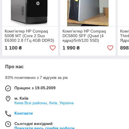
Комп'ютер HP Compaq
Комп'ютер HP Compaq
Комп
500B MT (Core 2 Duo
DC5800 SFF (Qvad (4
Thin
E6300 2.8 ГГц 4GB DDR3)
ядра)/5гб/120 SSD)
Ядр
HDD
1 100
1 990
898
₴
₴
Про нас
83% позитивних з 7 відгуків за рік
Працює з 19.05.2009
м. Київ
Киев Все районы, Київ, Україна
Контакти
Сьогодні вихідний
Показати весь графік роботи