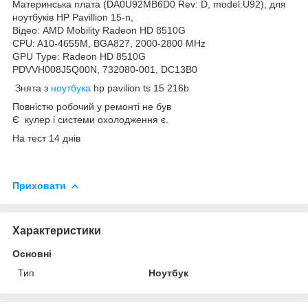
Материнська плата (DA0U92MB6D0 Rev: D, model:U92), для
ноутбуків HP Pavillion 15-n,
Відео: AMD Mobility Radeon HD 8510G
CPU: A10-4655M, BGA827, 2000-2800 MHz
GPU Type: Radeon HD 8510G
PDVVH008J5Q00N, 732080-001, DC13B0
Знята з
ноутбука
hp pavilion ts 15 216b
Повністю робочий у ремонті не був
Є кулер і системи охолодження є.
На тест 14 днів
Приховати
Характеристики
Основні
Тип
Ноутбук