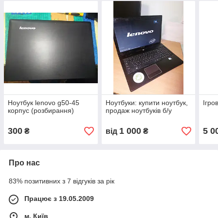
Ноутбук lenovo g50-45
Ноутбуки: купити ноутбук,
Ігро
корпус (розбирання)
продаж ноутбуків б/у
300
1 000
5 0
₴
від
₴
Про нас
83% позитивних з 7 відгуків за рік
Працює з 19.05.2009
м. Київ