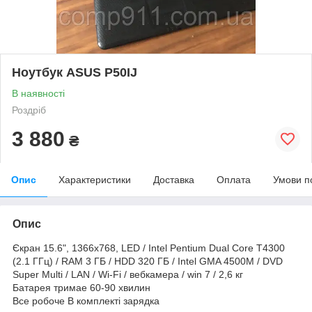
Ноутбук ASUS P50IJ
В наявності
Роздріб
3 880
₴
Опис
Характеристики
Доставка
Оплата
Умови п
Опис
Єкран 15.6", 1366x768, LED / Intel Pentium Dual Core T4300
(2.1 ГГц) / RAM 3 ГБ / HDD 320 ГБ / Intel GMA 4500M / DVD
Super Multi / LAN / Wi-Fi / вебкамера / win 7 / 2,6 кг
Батарея тримае 60-90 хвилин
Все робоче В комплекті зарядка