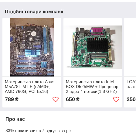
Подібні товари компанії
Материнська плата Asus
Материнська плата Intel
LGA7
M5A78L-M LE (sAM3+,
BOX D525MW + Процесор
плат
AMD 760G, PCI-Ex16)
2 ядра 4 потоки(1.8 GHZ)
789
650
250
₴
₴
Про нас
83% позитивних з 7 відгуків за рік