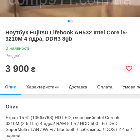
Ноутбук Fujitsu Lifebook AH532 Intel Core i5-
3210M 4 ядра, DDR3 8gb
В наявності
Роздріб
3 900
₴
Опис
Характеристики
Доставка
Оплата
Умови п
Опис
Екран 15.6" (1366x768) HD LED, глянсовий/Intel Core i5-
3210M (2.5 ГГц) 4 ядра/ RAM 8 ГБ / HDD 500 ГБ / DVD
SuperMulti / LAN / Wi-Fi / Bluetooth / вебкамера / DOS / 2.4 кг /
чорний