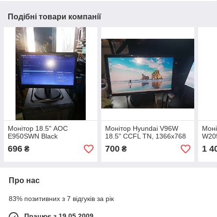
Подібні товари компанії
Монітор 18.5" AOC
Монітор Hyundai V96W
Моні
E950SWN Black
18.5" CCFL TN, 1366x768
W20
696
700
1 4
₴
₴
Про нас
83% позитивних з 7 відгуків за рік
Працює з 19.05.2009