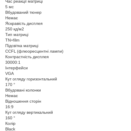
Час реакції матриці
5 мс
Вбудований тюнер
Немає
Яскравість дисплея
250 кд/м2
Тип матриці
TN+film
Підсвітка матриці
CCFL (флюоресцентні лампи)
Контрастність дисплея
30000:1
Інтерфейси
VGA
Кут огляду горизонтальний
170 °
Вбудовані колонки
Немає
Відношення сторін
16:9
Кут огляду вертикальний
160 °
Колір
Black