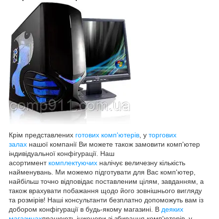
Крім представлених
готових комп'ютерів
, у
торгових
залах
нашої компанії Ви можете також замовити комп'ютер
індивідуальної конфігурації. Наш
асортимент
комплектуючих
налічує величезну кількість
найменувань. Ми можемо підготувати для Вас комп'ютер,
найбільш точно відповідає поставленим цілям, завданням, а
також врахувати побажання щодо його зовнішнього вигляду
та розмірів! Наші консультанти безплатно допоможуть вам із
добором конфігурації в будь-якому магазині. В
деяких
магазинах
працюють інженери зі збирання комп'ютерів, у