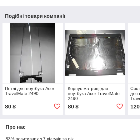
Подібні товари компанії
Петлі для ноутбука Acer
Корпус матриці для
Сис
TravelMate 2490
ноутбука Acer TravelMate
для 
2490
Trav
80
80
120
₴
₴
Про нас
83% позитивних з 7 відгуків за рік